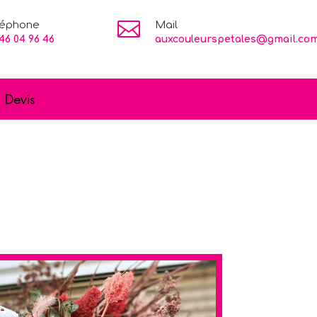

léphone
Mail
46 04 96 46
auxcouleurspetales@gmail.co
Devis