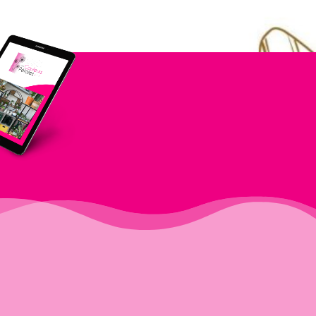
La prochaine fois, ce sera à mon portail.
Quant aux recommandés
re traverser la départementale.
Aller directement à la poste.