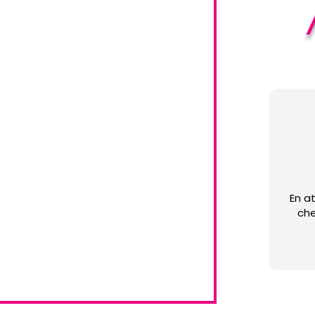
En atte
cher à mon 💕po
Boutique fermée depuis l
Je regret