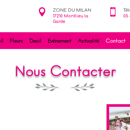


ZONE DU MILAN
Té
17210 Montlieu la
05 
Garde
il
Fleurs
Deuil
Evénement
Actualité
Contact
Nous Contacter