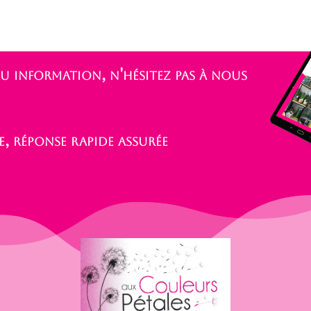
Je préfè
 information, n'hésitez pas à nous
, réponse rapide assurée