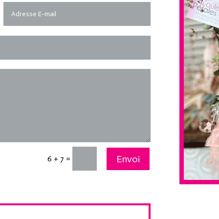
Envoi
=
6 + 7