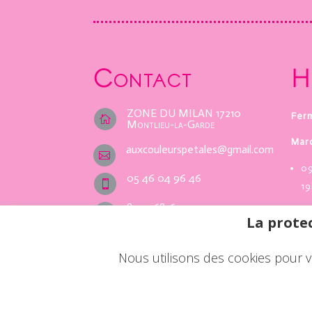
Contact
H
ZONE DU MILAN 17210
Ferm

Montlieu-la-Garde
Mar
auxcouleurspetales@gmail.com

09
05 46 04 96 46

19
84351681600017
i
Fer
La protec
Nous utilisons des cookies pour v