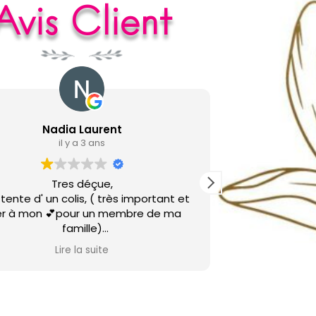
Avis Client
Nadia Laurent
il y a 3 ans
Tres déçue,
Très gentille f
nte d' un colis, ( très important et
. Me
ur un membre de ma
famille)
e 12 Janvier, sans
Lire la suite
petit mot sur la porte!!!!
Est-ce bien commercial Madame????
te sincèrement de vous avoir fait
confiance,